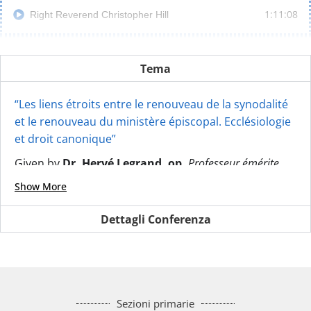
1:11:08
Right Reverend Christopher Hill
21:30
Fr. James F. Puglisi, sa
Tema
“Les liens étroits entre le renouveau de la synodalité
et le renouveau du ministère épiscopal. Ecclésiologie
et droit canonique”
Given by
Dr. Hervé Legrand, op,
Professeur émérite,
Institut catholique de Paris
Show More
Dettagli Conferenza
Sezioni primarie