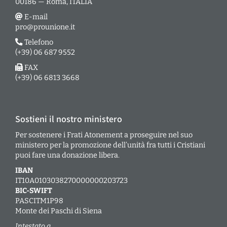
00186 — Roma, ITALIA
E-mail
pro@prounione.it
Telefono
(+39) 06 687 9552
FAX
(+39) 06 6813 3668
Sostieni il nostro ministero
Per sostenere i Frati Atonement a proseguire nel suo
ministero per la promozione dell’unità fra tutti i Cristiani
puoi fare una donazione libera.
IBAN
IT10A0103038270000000203723
BIC-SWIFT
PASCITM1P98
Monte dei Paschi di Siena
Intestato a