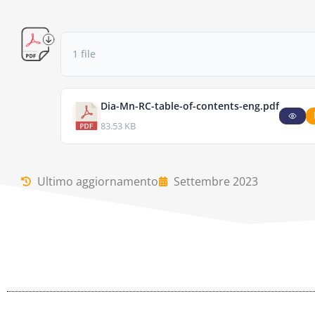
1 file
Dia-Mn-RC-table-of-contents-eng.pdf
83.53 KB
Ultimo aggiornamento
Settembre 2023