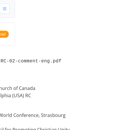
oad
-RC-02-comment-eng.pdf 
Church of Canada
elphia (USA) RC
e World Conference, Strasbourg
cil for Promoting Christian Unity