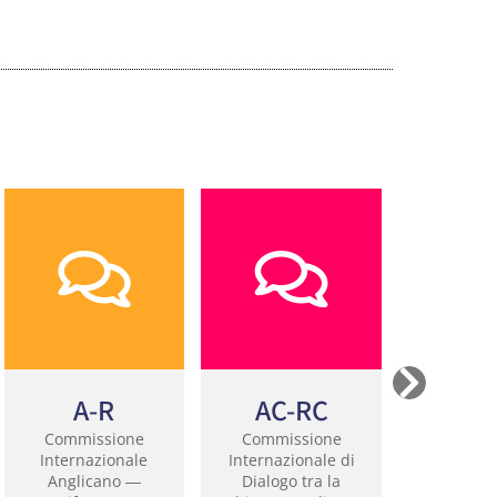
A-R
AC-RC
AIC
Commissione
Commissione
Dialogo T
Internazionale
Internazionale di
Internazio
Anglicano ―
Dialogo tra la
L’Organiz