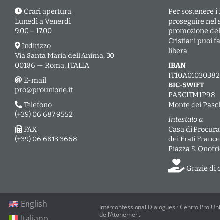
Orari apertura
Per sostenere i
Lunedì a Venerdì
proseguire nel 
9.00 – 17.00
promozione dell’
Cristiani puoi 
Indirizzo
libera.
Via Santa Maria dell’Anima, 30
00186 — Roma, ITALIA
IBAN
IT10A0103038
E-mail
BIC-SWIFT
pro@prounione.it
PASCITM1P98
Telefono
Monte dei Pasch
(+39) 06 687 9552
Intestato a
FAX
Casa di Procura
(+39) 06 6813 3668
dei Frati Franc
Piazza S. Onofr
Grazie di 
English
Interconfessional Dialogues · Centro Pro Uni
dell’Atonement
Italiano