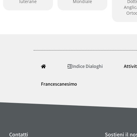
luterane
Mondiale
Dottr
Angli
Orto
Indice Dialoghi
Attivi
Francescanesimo
Contatti
Sostieni il no