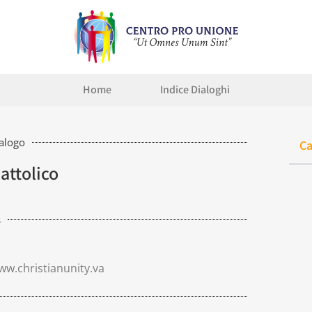
Home
Indice Dialoghi
ialogo
Ca
attolico
s
ww.christianunity.va