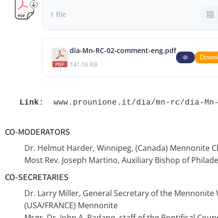
1 file
dia-Mn-RC-02-comment-eng.pdf
Downl
141.16 KB
Link:
 www.prounione.it/dia/mn-rc/dia-Mn
CO-MODERATORS
Dr. Helmut Harder, Winnipeg, (Canada) Mennonite 
Most Rev. Joseph Martino, Auxiliary Bishop of Philad
CO-SECRETARIES
Dr. Larry Miller, General Secretary of the Mennonit
(USA/FRANCE) Mennonite
Msgr. Dr. John A. Radano, staff of the Pontifical Coun