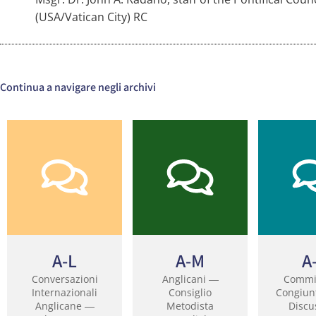
(USA/Vatican City) RC
Continua a navigare negli archivi
A-L
A-M
A
Conversazioni
Anglicani ―
Commi
Internazionali
Consiglio
Congiunt
Anglicane ―
Metodista
Discu