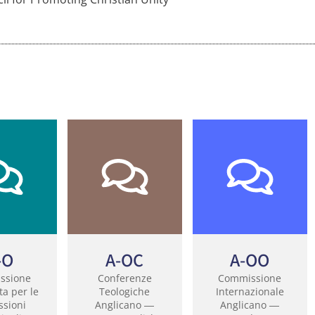
-O
A-OC
A-OO
ssione
Conferenze
Commissione
a per le
Teologiche
Internazionale
ssioni
Anglicano ―
Anglicano ―