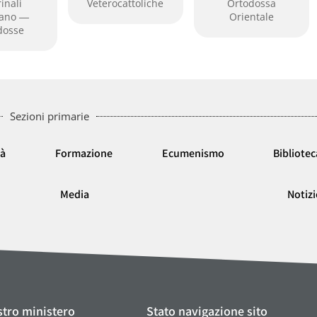
inali
Veterocattoliche
Ortodossa
cano ―
Orientale
dosse
Sezioni primarie
tà
Formazione
Ecumenismo
Bibliotec
Media
Notizi
stro ministero
Stato navigazione sito