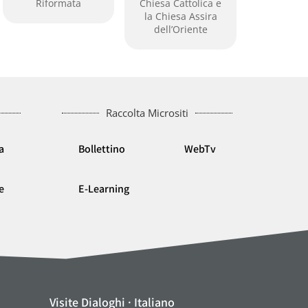
Riformata
Chiesa Cattolica e
delle C
la Chiesa Assira
Indipen
dell’Oriente
Africa
L’alle
Mondiale
Chiese Ri
Raccolta Micrositi
a
Bollettino
WebTv
e
E-Learning
Visite Dialoghi · Italiano