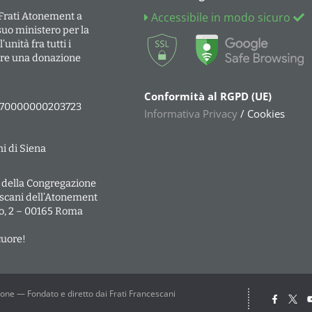
 Frati Atonement a
Accessibile in modo sicuro
suo ministero per la
unità fra tutti i
fare una donazione
Conformità al RGPD (UE)
270000000203723
Informativa Privacy
/ Cookies
i di Siena
 della Congregazione
escani dell’Atonement
io, 2 – 00165 Roma
cuore!
one — Fondato e diretto dai Frati Francescani