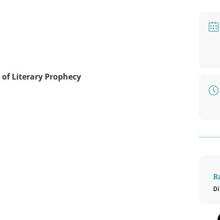
 of Literary Prophecy
)
R
Di