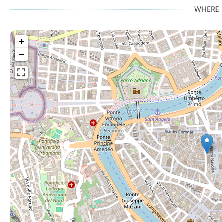
WHERE
+
−