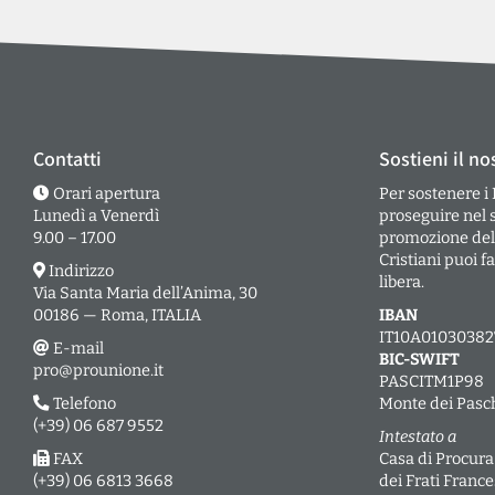
Contatti
Sostieni il no
Orari apertura
Per sostenere i
Lunedì a Venerdì
proseguire nel 
9.00 – 17.00
promozione dell’
Cristiani puoi 
Indirizzo
libera.
Via Santa Maria dell’Anima, 30
00186 — Roma, ITALIA
IBAN
IT10A0103038
E-mail
BIC-SWIFT
pro@prounione.it
PASCITM1P98
Telefono
Monte dei Pasch
(+39) 06 687 9552
Intestato a
FAX
Casa di Procura
(+39) 06 6813 3668
dei Frati Franc