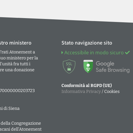
stro ministero
Stato navigazione sito
 Frati Atonement a
Accessibile in modo sicuro
suo ministero per la
unità fra tutti i
fare una donazione
Conformità al RGPD (UE)
270000000203723
Informativa Privacy
/ Cookies
i di Siena
 della Congregazione
escani dell’Atonement