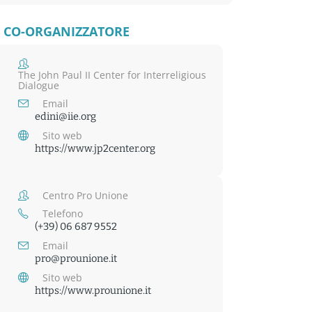
CO-ORGANIZZATORE
The John Paul II Center for Interreligious
Dialogue
Email
edini@iie.org
Sito web
https://www.jp2center.org
Centro Pro Unione
Telefono
(+39) 06 687 9552
Email
pro@prounione.it
Sito web
https://www.prounione.it