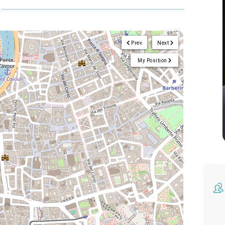
Prev
Next
My Position