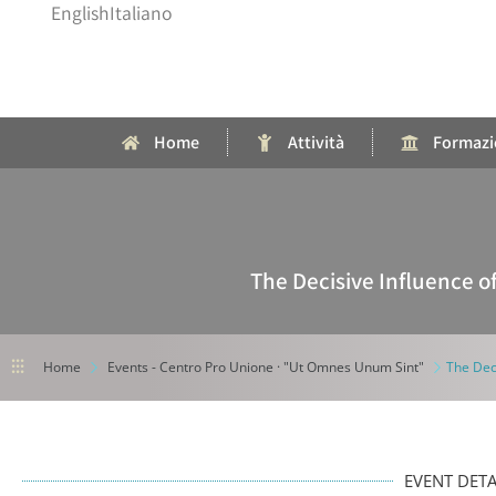
English
Italiano
Home
Attività
Formazi
The Decisive Influence 
⫶⫶⫶
Home
Events - Centro Pro Unione · "Ut Omnes Unum Sint"
The Dec
EVENT DETA