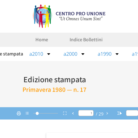
Home
Indice Bollettini
ne stampata
a2010
a2000
a1990
a1
Edizione stampata
Primavera 1980 — n. 17