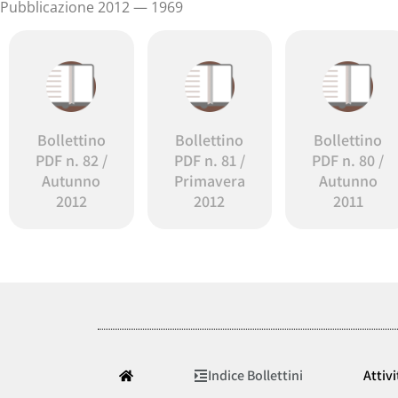
Pubblicazione 2012 — 1969
Bollettino
Bollettino
Bollettino
PDF n. 82 /
PDF n. 81 /
PDF n. 80 /
Autunno
Primavera
Autunno
2012
2012
2011
Indice Bollettini
Attivi