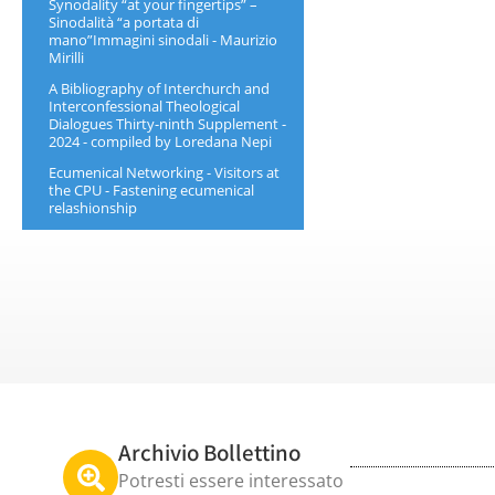
Archivio Bollettino
Potresti essere interessato