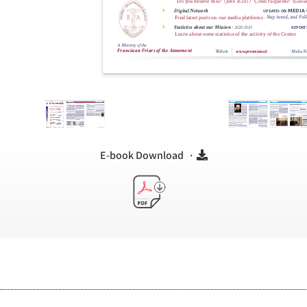
E-book Download ·