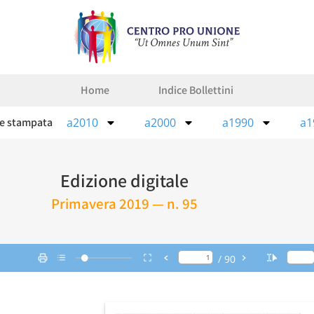
Home
Indice Bollettini
ne stampata
a2010
a2000
a1990
a1
Edizione digitale
Primavera 2019 — n. 95